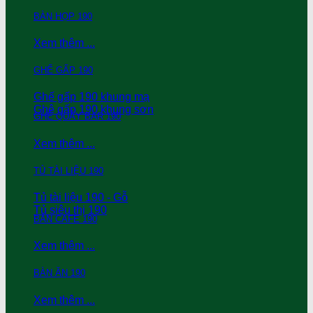
BÀN HỌP 190
Xem thêm ...
GHẾ GẤP 190
Ghế gấp 190 khung mạ
Ghê gấp 190 khung sơn
GHẾ QUẦY BAR 190
Xem thêm ...
TỦ TÀI LIỆU 190
Tủ tài liệu 190 - Gỗ
Tủ siêu thị 190
BÀN CAFE 190
Xem thêm ...
BÀN ĂN 190
Xem thêm ...