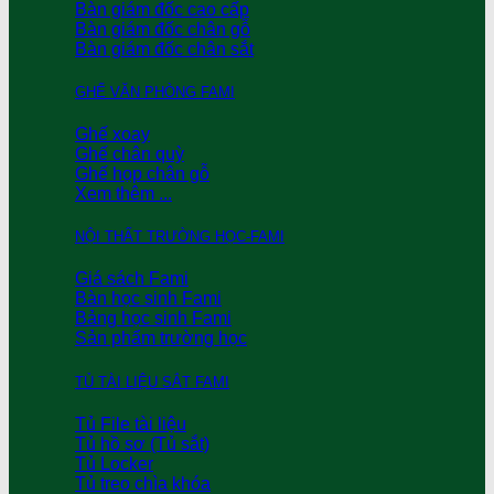
Bàn giám đốc cao cấp
Bàn giám đốc chân gỗ
Bàn giám đốc chân sắt
GHẾ VĂN PHÒNG FAMI
Ghế xoay
Ghế chân quỳ
Ghế họp chân gỗ
Xem thêm ...
NỘI THẤT TRƯỜNG HỌC-FAMI
Giá sách Fami
Bàn học sinh Fami
Bảng học sinh Fami
Sản phẩm trường học
TỦ TÀI LIỆU SẮT FAMI
Tủ File tài liệu
Tủ hồ sơ (Tủ sắt)
Tủ Locker
Tủ treo chìa khóa