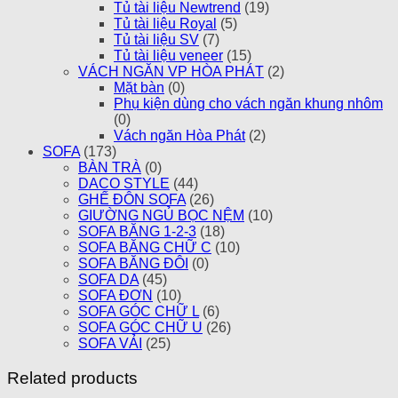
Tủ tài liệu Newtrend
(19)
Tủ tài liệu Royal
(5)
Tủ tài liệu SV
(7)
Tủ tài liệu veneer
(15)
VÁCH NGĂN VP HÒA PHÁT
(2)
Mặt bàn
(0)
Phụ kiện dùng cho vách ngăn khung nhôm
(0)
Vách ngăn Hòa Phát
(2)
SOFA
(173)
BÀN TRÀ
(0)
DACO STYLE
(44)
GHẾ ĐÔN SOFA
(26)
GIƯỜNG NGỦ BỌC NỆM
(10)
SOFA BĂNG 1-2-3
(18)
SOFA BĂNG CHỮ C
(10)
SOFA BĂNG ĐÔI
(0)
SOFA DA
(45)
SOFA ĐƠN
(10)
SOFA GÓC CHỮ L
(6)
SOFA GÓC CHỮ U
(26)
SOFA VẢI
(25)
Related products