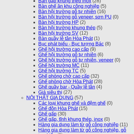
Bàn gấp khung thép inox
(28)
Bàn ghế ăn khu công nghiệp
(5)
Bàn hội trường gỗ tự nhiên
(16)
Bàn hội trường gỗ veneer, sơn PU
(0)
Bàn hội trường HP
(2)
Bàn hội trường khung thép
(5)
Bàn hội trường SV
(12)
Bàn quầy lễ tân Hòa Phát
(1)
Bục phát biểu - Bục tượng Bác
(8)
Ghế hội trường cao cấp
(9)
Ghế hội trường gỗ tự nhiên
(6)
Ghế hội trường gỗ tự nhiên, veneer
(0)
Ghế hội trường MC
(11)
Ghế hội trường TC
(5)
Ghế phòng chờ cao cấp
(32)
Ghế phòng chờ Hòa Phát
(28)
Ghế quầy bar - Quầy lễ tân
(4)
Giá siêu thị
(27)
NỘI THẤT GIA DỤNG
(57)
Các loại khung ghế và đệm ghế
(0)
Ghế đôn Hòa Phát
(15)
Ghế gấp
(30)
Ghế gấp, tĩnh khung thép, inox
(0)
Hàng gia dụng làm từ gỗ công nghiệp
(11)
Hàng gia dụng làm từ gỗ công nghiệp, gỗ