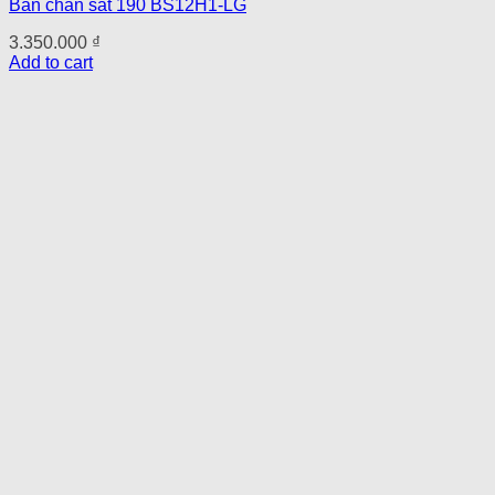
Bàn chân sắt 190 BS12H1-LG
3.350.000
₫
Add to cart