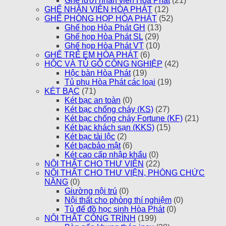
Ghế lưới nhân viên Hòa Phát
(21)
GHẾ NHÂN VIÊN HÒA PHÁT
(12)
GHẾ PHÒNG HỌP HÒA PHÁT
(52)
Ghế họp Hòa Phát GH
(13)
Ghế họp Hòa Phát SL
(29)
Ghế họp Hòa Phát VT
(10)
GHẾ TRẺ EM HÒA PHÁT
(6)
HỘC VÀ TỦ GỖ CÔNG NGHIỆP
(42)
Hộc bàn Hòa Phát
(19)
Tủ phụ Hòa Phát các loại
(19)
KÉT BẠC
(71)
Két bạc an toàn
(0)
Két bạc chống cháy (KS)
(27)
Két bạc chống cháy Fortune (KF)
(21)
Két bạc khách sạn (KKS)
(15)
Két bạc tài lộc
(2)
Két bạcbảo mật
(6)
Két cao cấp nhập khẩu
(0)
NỘI THẤT CHO THƯ VIỆN
(22)
NỘI THẤT CHO THƯ VIỆN, PHÒNG CHỨC
NĂNG
(0)
Giường nội trú
(0)
Nội thất cho phòng thí nghiệm
(0)
Tủ để đồ học sinh Hòa Phát
(0)
NỘI THẤT CÔNG TRÌNH
(199)