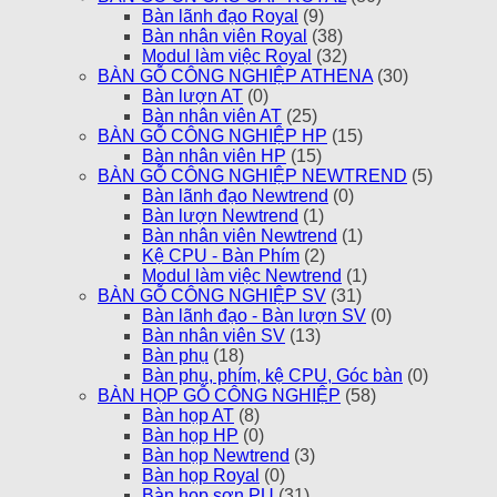
Bàn lãnh đạo Royal
(9)
Bàn nhân viên Royal
(38)
Modul làm việc Royal
(32)
BÀN GỖ CÔNG NGHIỆP ATHENA
(30)
Bàn lượn AT
(0)
Bàn nhân viên AT
(25)
BÀN GỖ CÔNG NGHIỆP HP
(15)
Bàn nhân viên HP
(15)
BÀN GỖ CÔNG NGHIỆP NEWTREND
(5)
Bàn lãnh đạo Newtrend
(0)
Bàn lượn Newtrend
(1)
Bàn nhân viên Newtrend
(1)
Kệ CPU - Bàn Phím
(2)
Modul làm việc Newtrend
(1)
BÀN GỖ CÔNG NGHIỆP SV
(31)
Bàn lãnh đạo - Bàn lượn SV
(0)
Bàn nhân viên SV
(13)
Bàn phụ
(18)
Bàn phụ, phím, kệ CPU, Góc bàn
(0)
BÀN HỌP GỖ CÔNG NGHIỆP
(58)
Bàn họp AT
(8)
Bàn họp HP
(0)
Bàn họp Newtrend
(3)
Bàn họp Royal
(0)
Bàn họp sơn PU
(31)