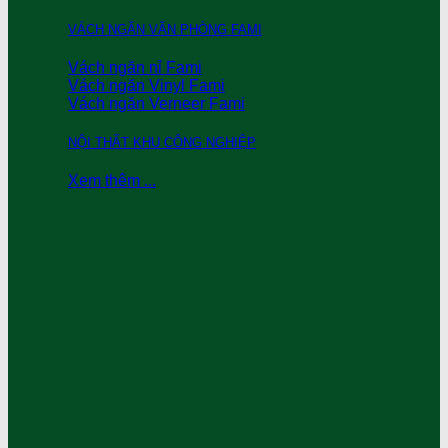
VÁCH NGĂN VĂN PHÒNG FAMI
Vách ngăn nỉ Fami
Vách ngăn Vinyl Fami
Vách ngăn Verneer Fami
NỘI THẤT KHU CÔNG NGHIỆP
Xem thêm ...