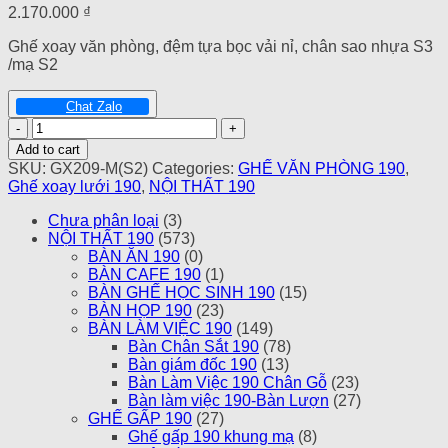
2.170.000
₫
Ghế xoay văn phòng, đệm tựa bọc vải nỉ, chân sao nhựa S3
/mạ S2
Chat Zalo
Ghế
xoay
Add to cart
190
SKU:
GX209-M(S2)
Categories:
GHẾ VĂN PHÒNG 190
,
GX209-
Ghế xoay lưới 190
,
NỘI THẤT 190
M(S2)
quantity
Chưa phân loại
(3)
NỘI THẤT 190
(573)
BÀN ĂN 190
(0)
BÀN CAFE 190
(1)
BÀN GHẾ HỌC SINH 190
(15)
BÀN HỌP 190
(23)
BÀN LÀM VIỆC 190
(149)
Bàn Chân Sắt 190
(78)
Bàn giám đốc 190
(13)
Bàn Làm Việc 190 Chân Gỗ
(23)
Bàn làm việc 190-Bàn Lượn
(27)
GHẾ GẤP 190
(27)
Ghế gấp 190 khung mạ
(8)