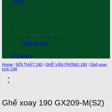
Liên hệ
No products in the cart.
Return to shop
Checkout
+
Home
/
NỘI THẤT 190
/
GHẾ VĂN PHÒNG 190
/
Ghế xoay
lưới 190
Ghế xoay 190 GX209-M(S2)