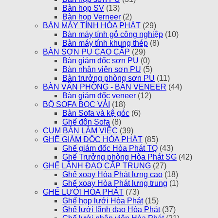
Bàn họp SV
(13)
Bàn họp Verneer
(2)
BÀN MÁY TÍNH HÒA PHÁT
(29)
Bàn máy tính gỗ công nghiệp
(10)
Bàn máy tính khung thép
(8)
BÀN SƠN PU CAO CẤP
(29)
Bàn giám đốc sơn PU
(0)
Bàn nhân viên sơn PU
(5)
Bàn trưởng phòng sơn PU
(11)
BÀN VĂN PHÒNG - BÀN VENEER
(44)
Bàn giám đốc veneer
(12)
BỘ SOFA BỌC VẢI
(18)
Bàn Sofa và kệ góc
(6)
Ghế đôn Sofa
(8)
CỤM BÀN LÀM VIỆC
(39)
GHẾ GIÁM ĐỐC HÒA PHÁT
(85)
Ghế giám đốc Hòa Phát TQ
(43)
Ghế Trưởng phòng Hòa Phát SG
(42)
GHẾ LÃNH ĐẠO CẤP TRUNG
(27)
Ghế xoay Hòa Phát lưng cao
(18)
Ghế xoay Hòa Phát lưng trung
(1)
GHẾ LƯỚI HÒA PHÁT
(73)
Ghế họp lưới Hòa Phát
(15)
Ghế lưới lãnh đạo Hòa Phát
(37)