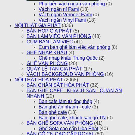
Phụ kiện vách ngăn văn phòng
(0)
Vách ngăn nỉ Fami
(13)
Vách ngăn Verneer Fami
(0)
Vách ngăn Vinyl Fami
(18)
NỘI THẤT GIA PHÁT
(336)
BÀN HỌP GIA PHÁT
(5)
BÀN LÀM VIỆC VĂN PHÒNG
(48)
CỤM BÀN LÀM VIỆC
(41)
Cụm bàn ghế làm việc văn phòng
(8)
GHẾ NHẬP KHẨU
(4)
Ghế nhập khẩu Trung Quốc
(2)
GHẾ VĂN PHÒNG
(20)
QUẦY LỄ TÂN GIA PHÁT
(17)
VÁCH BACKGROUD VĂN PHÒNG
(16)
NỘI THẤT HÒA PHÁT
(2068)
BÀN CHÂN SẮT HÒA PHÁT
(32)
BÀN GHẾ CAFE - KHÁCH SẠN - QUÁN ĂN
NHANH
(20)
Bàn cafe làm từ ống thép
(4)
Bàn ghế ăn nhanh - cafe
(3)
Bàn ghế cafe
(13)
Bàn ghế cafe, khách sạn gỗ TN
(0)
BÀN GHẾ SOFA VĂN PHÒNG
(41)
Ghế Sofa cao cấp Hòa Phát
(40)
BÀN GỖ CN CAO CẤP ROYAL
(80)