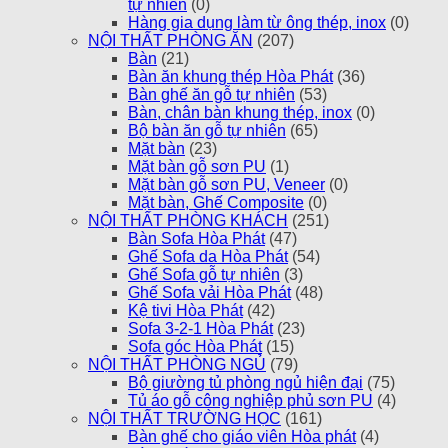
tự nhiên
(0)
Hàng gia dụng làm từ ông thép, inox
(0)
NỘI THẤT PHÒNG ĂN
(207)
Bàn
(21)
Bàn ăn khung thép Hòa Phát
(36)
Bàn ghế ăn gỗ tự nhiên
(53)
Bàn, chân bàn khung thép, inox
(0)
Bộ bàn ăn gỗ tự nhiên
(65)
Mặt bàn
(23)
Mặt bàn gỗ sơn PU
(1)
Mặt bàn gỗ sơn PU, Veneer
(0)
Mặt bàn, Ghế Composite
(0)
NỘI THẤT PHÒNG KHÁCH
(251)
Bàn Sofa Hòa Phát
(47)
Ghế Sofa da Hòa Phát
(54)
Ghế Sofa gỗ tự nhiên
(3)
Ghế Sofa vải Hòa Phát
(48)
Kệ tivi Hòa Phát
(42)
Sofa 3-2-1 Hòa Phát
(23)
Sofa góc Hòa Phát
(15)
NỘI THẤT PHÒNG NGỦ
(79)
Bộ giường tủ phòng ngủ hiện đại
(75)
Tủ áo gỗ công nghiệp phủ sơn PU
(4)
NỘI THẤT TRƯỜNG HỌC
(161)
Bàn ghế cho giáo viên Hòa phát
(4)