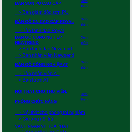
Xem
BÀN SƠN PU CAO CẤP
thêm
> Bàn giám đốc sơn PU
Xem
BÀN GỖ CN CAO CẤP ROYAL
thêm
> Bàn lãnh đạo Royal
BÀN GỖ CÔNG NGHIỆP
Xem
NEWTREND
thêm
> Bàn lãnh đạo Newtrend
> Bàn nhân viên Newtrend
Xem
BÀN GỖ CÔNG NGHIỆP AT
thêm
> Bàn nhân viên AT
> Bàn lượn AT
NỘI THẤT CHO THƯ VIỆN,
Xem
thêm
PHÒNG CHỨC NĂNG
> Nội thất cho phòng thí nghiệm
> Giường nội trú
VÁCH NGĂN VP HÒA PHÁT