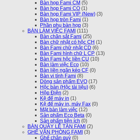
Bàn họp Fami CM
(5)
Bàn họp Fami CO
(1)
Bàn họp Fami VIP (New)
(3)
Bàn họp tròn Fami
(1)
Phần phụ bàn họp
(3)
BÀN LÀM VIỆC FAMI
(111)
Bàn chân sắt Fami
(25)
Bàn chữ nhật có hộc CH
(1)
Bàn Fami chữ nhật CD
(6)
Bàn Fami hình chữ L CP
(13)
Bàn Fami hộc liền CU
(10)
Bàn làm việc Eco
(10)
Bàn liền ngăn kéo CF
(0)
Bàn vi tính Fami
(8)
Dòng sản phẩm EVO
(17)
Hộc bàn (Hộc tài liệu)
(6)
Hộp Điện
(2)
Kệ để máy in
(1)
Kệ để máy in, máy Fax
(0)
Mặt bàn làm việc
(12)
Sản phẩm Eco Beta
(0)
Sản phẩm tiện ích
(0)
BÀN QUẦY LỄ TÂN FAMI
(2)
GHẾ VĂN PHÒNG FAMI
(3)
Ghế chân quỳ
(0)