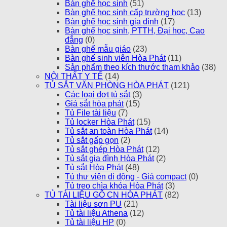
Bàn ghế học sinh
(51)
Bàn ghế học sinh cấp trường học
(13)
Bàn ghế học sinh gia đình
(17)
Bàn ghế học sinh, PTTH, Đại hoc, Cao
đẳng
(0)
Bàn ghế mẫu giáo
(23)
Bàn ghế sinh viên Hòa Phát
(11)
Sản phẩm theo kích thước tham khảo
(38)
NỘI THẤT Y TẾ
(14)
TỦ SẮT VĂN PHÒNG HÒA PHÁT
(121)
Các loại đợt tủ sắt
(3)
Giá sắt hòa phát
(15)
Tủ File tài liệu
(7)
Tủ locker Hòa Phát
(15)
Tủ sắt an toàn Hòa Phát
(14)
Tủ sắt gấp gọn
(2)
Tủ sắt ghép Hòa Phát
(12)
Tủ sắt gia đình Hòa Phát
(2)
Tủ sắt Hòa Phát
(48)
Tủ thư viện di động - Giá compact
(0)
Tủ treo chìa khóa Hòa Phát
(3)
TỦ TÀI LIỆU GỖ CN HÒA PHÁT
(82)
Tài liệu sơn PU
(21)
Tủ tài liệu Athena
(12)
Tủ tài liệu HP
(0)