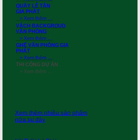
QUẦY LỄ TÂN
GIA PHÁT
> Xem thêm …
VÁCH BACKGROUD
VĂN PHÒNG
> Xem thêm …
GHẾ VĂN PHÒNG GIA
PHÁT
> Xem thêm …
THI CÔNG DỰ ÁN
> Xem thêm …
Xem thêm nhiều sản phẩm
nữa tại đây