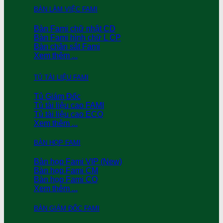
BÀN LÀM VIỆC FAMI
Bàn Fami chữ nhật CD
Bàn Fami hình chữ L CP
Bàn chân sắt Fami
Xem thêm ...
TỦ TÀI LIỆU FAMI
Tủ Giám Đốc
Tủ tài liệu cao FAMI
Tủ tài liệu cao ECO
Xem thêm ...
BÀN HỌP FAMI
Bàn họp Fami VIP (New)
Bàn họp Fami CM
Bàn họp Fami CO
Xem thêm ...
BÀN GIÁM ĐỐC FAMI