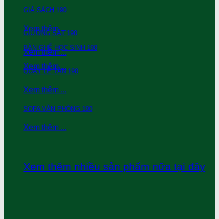
GIÁ SÁCH 190
Xem thêm ...
GIƯỜNG SẮT 190
BÀN GHẾ HỌC SINH 190
Xem thêm ...
Xem thêm ...
QUẦY LỄ TÂN 190
Xem thêm ...
SOFA VĂN PHÒNG 190
Xem thêm ...
Xem thêm nhiều sản phẩm nữa tại đây