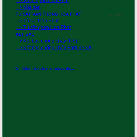
> Vách ngăn Hòa Phát
> Mặt bàn
TỦ SẮT VĂN PHÒNG HÒA PHÁT
Xem thêm
> Tủ sắt Hòa Phát
> Tủ sắt ghép Hòa Phát
KÉT BẠC
> Két bạc chống cháy (KS)
> Két bạc chống cháy Fortune KF
Xem thêm nhiều sản phẩm nữa tại đây...