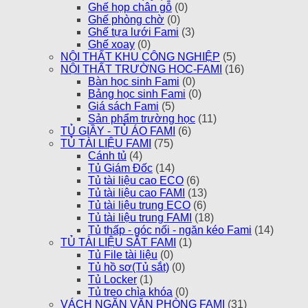
Ghế họp chân gỗ
(0)
Ghế phòng chờ
(0)
Ghế tựa lưới Fami
(3)
Ghế xoay
(0)
NỘI THẤT KHU CÔNG NGHIỆP
(5)
NỘI THẤT TRƯỜNG HỌC-FAMI
(16)
Bàn học sinh Fami
(0)
Bảng học sinh Fami
(0)
Giá sách Fami
(5)
Sản phẩm trường học
(11)
TỦ GIẦY - TỦ ÁO FAMI
(6)
TỦ TÀI LIỆU FAMI
(75)
Cánh tủ
(4)
Tủ Giám Đốc
(14)
Tủ tài liệu cao ECO
(6)
Tủ tài liệu cao FAMI
(13)
Tủ tài liệu trung ECO
(6)
Tủ tài liệu trung FAMI
(18)
Tủ thấp - góc nối - ngăn kéo Fami
(14)
TỦ TÀI LIỆU SẮT FAMI
(1)
Tủ File tài liệu
(0)
Tủ hồ sơ(Tủ sắt)
(0)
Tủ Locker
(1)
Tủ treo chìa khóa
(0)
VÁCH NGĂN VĂN PHÒNG FAMI
(31)