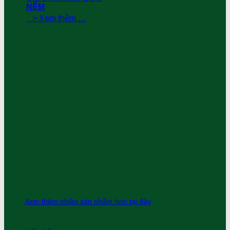
NỆM
> Xem thêm …
Xem thêm nhiều sản phẩm hơn tại đây