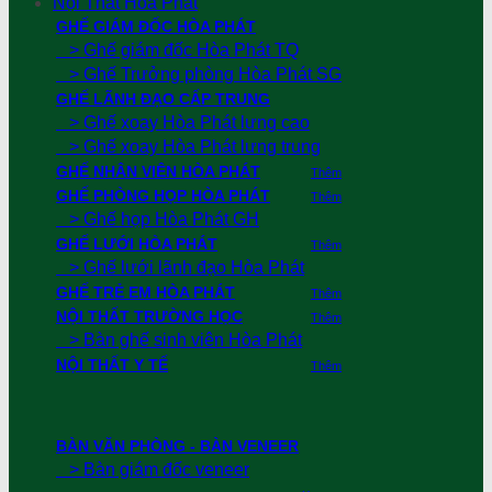
Nội Thất Hoà Phát
GHẾ GIÁM ĐỐC HÒA PHÁT
> Ghế giám đốc Hòa Phát TQ
> Ghế Trưởng phòng Hòa Phát SG
GHẾ LÃNH ĐẠO CẤP TRUNG
> Ghế xoay Hòa Phát lưng cao
> Ghế xoay Hòa Phát lưng trung
GHẾ NHÂN VIÊN HÒA PHÁT
Thêm
GHẾ PHÒNG HỌP HÒA PHÁT
Thêm
> Ghế họp Hòa Phát GH
GHẾ LƯỚI HÒA PHÁT
Thêm
> Ghế lưới lãnh đạo Hòa Phát
GHẾ TRẺ EM HÒA PHÁT
Thêm
NỘI THẤT TRƯỜNG HỌC
Thêm
> Bàn ghế sinh viên Hòa Phát
NỘI THẤT Y TẾ
Thêm
BÀN VĂN PHÒNG - BÀN VENEER
> Bàn giám đốc veneer