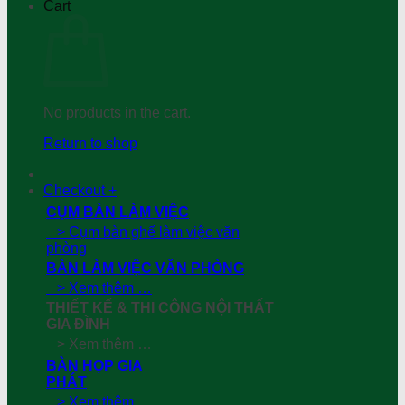
Cart
No products in the cart.
Return to shop
Checkout
+
CỤM BÀN LÀM VIỆC
> Cụm bàn ghế làm việc văn
phòng
BÀN LÀM VIỆC VĂN PHÒNG
> Xem thêm …
THIẾT KẾ & THI CÔNG NỘI THẤT
GIA ĐÌNH
> Xem thêm …
BÀN HỌP GIA
PHÁT
> Xem thêm …