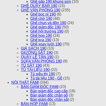
Ghê gấp 190 khung sơn
(10)
GHẾ QUẦY BAR 190
(15)
GHẾ VĂN PHÒNG 190
(235)
Ghế bọc nỉ 190
(8)
Ghế chờ 190
(46)
Ghế chun và đôn 190
(24)
Ghế giám đốc 190
(50)
Ghế hội trường 190
(0)
Ghế họp 190
(24)
Ghế tựa 190
(13)
Ghế xoay lưới 190
(70)
GIÁ SÁCH 190
(10)
GIƯỜNG SẮT 190
(3)
QUẦY LỄ TÂN 190
(1)
SOFA VĂN PHÒNG 190
(9)
TỦ SẮT 190
(43)
TỦ TÀI LIỆU 190
(22)
Tủ siêu thị 190
(7)
Tủ tài liệu 190 - Gỗ
(15)
NỘI THẤT FAMI
(294)
BÀN GIÁM ĐỐC FAMI
(23)
Bàn giám đốc cao cấp
(18)
Bàn giám đốc chân gỗ
(3)
Bàn giám đốc chân sắt
(2)
BÀN HỌP FAMI
(13)