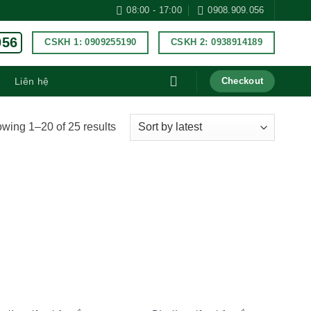
08:00 - 17:00
0908.909.056
056
CSKH 1: 0909255190
CSKH 2: 0938914189
Liên hệ
Checkout
wing 1–20 of 25 results