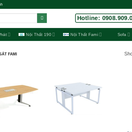
nh
Hotline: 0908.909.
Phát
Nội Thất 190
Nội Thất Fami
Sofa
Sho
SẮT FAMI