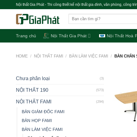
Chuyển
Nội thất Gia Phát - Thi công thiết kế nội thất gia đình, văn phòng, công trì
đến
Search
nội
for:
dung
Trang chủ
Nội Thất Gia Phát
Nội Thất Hoà 
HOME
/
NỘI THẤT FAMI
/
BÀN LÀM VIỆC FAMI
/
BÀN CHÂN 
Chưa phân loại
(3)
NỘI THẤT 190
(573)
NỘI THẤT FAMI
(294)
BÀN GIÁM ĐỐC FAMI
BÀN HỌP FAMI
BÀN LÀM VIỆC FAMI