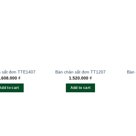
n sắt đơn TTE1407
Bàn chân sắt đơn TT1207
Bàn 
.608.000
₫
1.520.000
₫
Add to cart
Add to cart