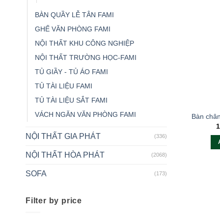
BÀN QUẦY LỄ TÂN FAMI
GHẾ VĂN PHÒNG FAMI
NỘI THẤT KHU CÔNG NGHIỆP
NỘI THẤT TRƯỜNG HỌC-FAMI
TỦ GIẦY - TỦ ÁO FAMI
TỦ TÀI LIỆU FAMI
TỦ TÀI LIỆU SẮT FAMI
VÁCH NGĂN VĂN PHÒNG FAMI
Bàn châ
1
NỘI THẤT GIA PHÁT
(336)
NỘI THẤT HÒA PHÁT
(2068)
SOFA
(173)
Filter by price