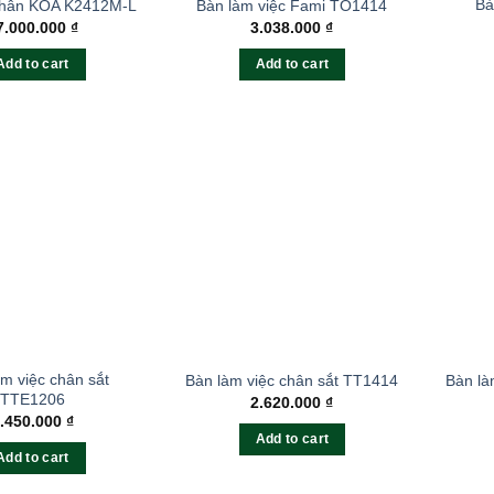
Bà
chân KOA K2412M-L
Bàn làm việc Fami TO1414
7.000.000
₫
3.038.000
₫
Add to cart
Add to cart
m việc chân sắt
Bàn làm việc chân sắt TT1414
Bàn là
TTE1206
2.620.000
₫
.450.000
₫
Add to cart
Add to cart