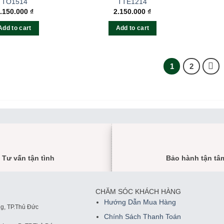
TO1514
TTE1214
.150.000
₫
2.150.000
₫
Add to cart
Add to cart
1
2
Tư vấn tận tình
Bảo hành tận tâ
CHĂM SÓC KHÁCH HÀNG
Hướng Dẫn Mua Hàng
g, TP.Thủ Đức
Chính Sách Thanh Toán