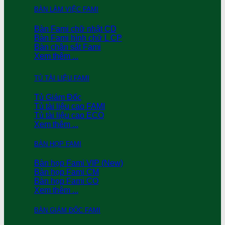
BÀN LÀM VIỆC FAMI
Bàn Fami chữ nhật CD
Bàn Fami hình chữ L CP
Bàn chân sắt Fami
Xem thêm ...
TỦ TÀI LIỆU FAMI
Tủ Giám Đốc
Tủ tài liệu cao FAMI
Tủ tài liệu cao ECO
Xem thêm ...
BÀN HỌP FAMI
Bàn họp Fami VIP (New)
Bàn họp Fami CM
Bàn họp Fami CO
Xem thêm ...
BÀN GIÁM ĐỐC FAMI