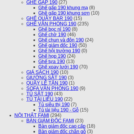
GHẾ GẤP 190
(27)
Ghế gấp 190 khung mạ
(8)
Ghê gấp 190 khung sơn
(10)
GHẾ QUẦY BAR 190
(15)
GHẾ VĂN PHÒNG 190
(235)
Ghế bọc nỉ 190
(8)
Ghế chờ 190
(46)
Ghế chun và đôn 190
(24)
Ghế giám đốc 190
(50)
Ghế hội trường 190
(0)
Ghế họp 190
(24)
Ghế tựa 190
(13)
Ghế xoay lưới 190
(70)
GIÁ SÁCH 190
(10)
GIƯỜNG SẮT 190
(3)
QUẦY LỄ TÂN 190
(1)
SOFA VĂN PHÒNG 190
(9)
TỦ SẮT 190
(43)
TỦ TÀI LIỆU 190
(22)
Tủ siêu thị 190
(7)
Tủ tài liệu 190 - Gỗ
(15)
NỘI THẤT FAMI
(294)
BÀN GIÁM ĐỐC FAMI
(23)
Bàn giám đốc cao cấp
(18)
Bàn giám đốc chân gỗ
(3)