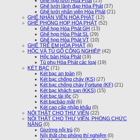
Ghế họp lưới Hòa Phát
(15)
Ghế lưới lãnh đạo Hòa Phát
(37)
Ghế lưới nhân viên Hòa Phát
(21)
GHẾ NHÂN VIÊN HÒA PHÁT
(12)
GHẾ PHÒNG HỌP HÒA PHÁT
(52)
Ghế họp Hòa Phát GH
(13)
Ghế họp Hòa Phát SL
(29)
Ghế họp Hòa Phát VT
(10)
GHẾ TRẺ EM HÒA PHÁT
(6)
HỘC VÀ TỦ GỖ CÔNG NGHIỆP
(42)
Hộc bàn Hòa Phát
(19)
Tủ phụ Hòa Phát các loại
(19)
KÉT BẠC
(71)
Két bạc an toàn
(0)
Két bạc chống cháy (KS)
(27)
Két bạc chống cháy Fortune (KF)
(21)
Két bạc khách sạn (KKS)
(15)
Két bạc tài lộc
(2)
Két bạcbảo mật
(6)
Két cao cấp nhập khẩu
(0)
NỘI THẤT CHO THƯ VIỆN
(22)
NỘI THẤT CHO THƯ VIỆN, PHÒNG CHỨC
NĂNG
(0)
Giường nội trú
(0)
Nội thất cho phòng thí nghiệm
(0)