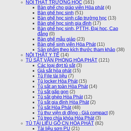
NỘI THẤT TRƯỜNG HỌC
(161)
Bàn ghế cho giáo viên Hòa phát
(4)
Bàn ghế học sinh
(51)
Bàn ghế học sinh cấp trường học
(13)
Bàn ghế học sinh gia đình
(17)
Bàn ghế học sinh, PTTH, Đại hoc, Cao
đẳng
(0)
Bàn ghế mẫu giáo
(23)
Bàn ghế sinh viên Hòa Phát
(11)
Sản phẩm theo kích thước tham khảo
(38)
NỘI THẤT Y TẾ
(14)
TỦ SẮT VĂN PHÒNG HÒA PHÁT
(121)
Các loại đợt tủ sắt
(3)
Giá sắt hòa phát
(15)
Tủ File tài liệu
(7)
Tủ locker Hòa Phát
(15)
Tủ sắt an toàn Hòa Phát
(14)
Tủ sắt gấp gọn
(2)
Tủ sắt ghép Hòa Phát
(12)
Tủ sắt gia đình Hòa Phát
(2)
Tủ sắt Hòa Phát
(48)
Tủ thư viện di động - Giá compact
(0)
Tủ treo chìa khóa Hòa Phát
(3)
TỦ TÀI LIỆU GỖ CN HÒA PHÁT
(82)
Tài liệu sơn PU
(21)