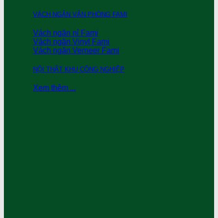
VÁCH NGĂN VĂN PHÒNG FAMI
Vách ngăn nỉ Fami
Vách ngăn Vinyl Fami
Vách ngăn Verneer Fami
NỘI THẤT KHU CÔNG NGHIỆP
Xem thêm ...