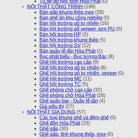
Tủ để đồ học sinh Hòa Phát
(0)
NỘI THẤT CÔNG TRÌNH
(199)
Bàn gấp khung thép inox
(28)
Bàn ghế ăn khu công nghiệp
(5)
Bàn hội trường gỗ tự nhiên
(16)
Bàn hội trường gỗ veneer, sơn PU
(0)
Bàn hội trường HP
(2)
Bàn hội trường khung thép
(5)
Bàn hội trường SV
(12)
Bàn quầy lễ tân Hòa Phát
(1)
Bục phát biểu - Bục tượng Bác
(8)
Ghế hội trường cao cấp
(9)
Ghế hội trường gỗ tự nhiên
(6)
Ghế hội trường gỗ tự nhiên, veneer
(0)
Ghế hội trường MC
(11)
Ghế hội trường TC
(5)
Ghế phòng chờ cao cấp
(32)
Ghế phòng chờ Hòa Phát
(28)
Ghế quầy bar - Quầy lễ tân
(4)
Giá siêu thị
(27)
NỘI THẤT GIA DỤNG
(57)
Các loại khung ghế và đệm ghế
(0)
Ghế đôn Hòa Phát
(15)
Ghế gấp
(30)
Ghế gấp, tĩnh khung thép, inox
(0)