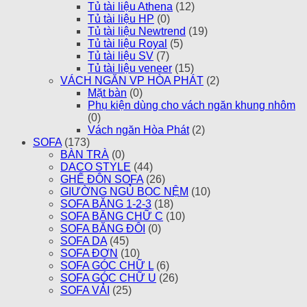
Tủ tài liệu Athena
(12)
Tủ tài liệu HP
(0)
Tủ tài liệu Newtrend
(19)
Tủ tài liệu Royal
(5)
Tủ tài liệu SV
(7)
Tủ tài liệu veneer
(15)
VÁCH NGĂN VP HÒA PHÁT
(2)
Mặt bàn
(0)
Phụ kiện dùng cho vách ngăn khung nhôm
(0)
Vách ngăn Hòa Phát
(2)
SOFA
(173)
BÀN TRÀ
(0)
DACO STYLE
(44)
GHẾ ĐÔN SOFA
(26)
GIƯỜNG NGỦ BỌC NỆM
(10)
SOFA BĂNG 1-2-3
(18)
SOFA BĂNG CHỮ C
(10)
SOFA BĂNG ĐÔI
(0)
SOFA DA
(45)
SOFA ĐƠN
(10)
SOFA GÓC CHỮ L
(6)
SOFA GÓC CHỮ U
(26)
SOFA VẢI
(25)