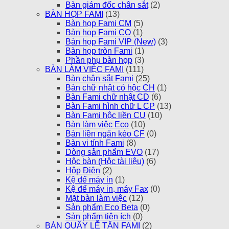
Bàn giám đốc chân sắt
(2)
BÀN HỌP FAMI
(13)
Bàn họp Fami CM
(5)
Bàn họp Fami CO
(1)
Bàn họp Fami VIP (New)
(3)
Bàn họp tròn Fami
(1)
Phần phụ bàn họp
(3)
BÀN LÀM VIỆC FAMI
(111)
Bàn chân sắt Fami
(25)
Bàn chữ nhật có hộc CH
(1)
Bàn Fami chữ nhật CD
(6)
Bàn Fami hình chữ L CP
(13)
Bàn Fami hộc liền CU
(10)
Bàn làm việc Eco
(10)
Bàn liền ngăn kéo CF
(0)
Bàn vi tính Fami
(8)
Dòng sản phẩm EVO
(17)
Hộc bàn (Hộc tài liệu)
(6)
Hộp Điện
(2)
Kệ để máy in
(1)
Kệ để máy in, máy Fax
(0)
Mặt bàn làm việc
(12)
Sản phẩm Eco Beta
(0)
Sản phẩm tiện ích
(0)
BÀN QUẦY LỄ TÂN FAMI
(2)