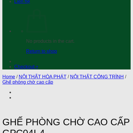
Liên hệ
No products in the cart.
Return to shop
Checkout
+
Home
/
NỘI THẤT HÒA PHÁT
/
NỘI THẤT CÔNG TRÌNH
/
Ghế phòng chờ cao cấp
GHẾ PHÒNG CHỜ CAO CẤP