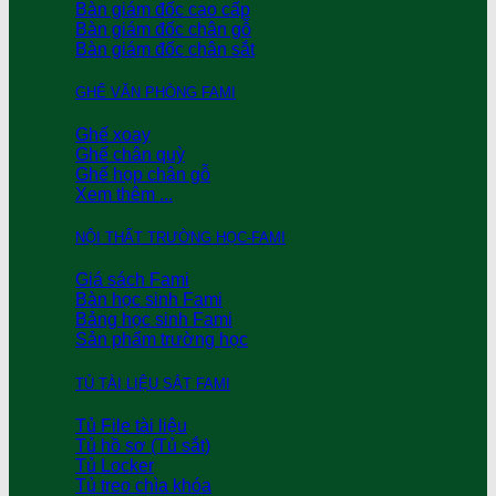
Bàn giám đốc cao cấp
Bàn giám đốc chân gỗ
Bàn giám đốc chân sắt
GHẾ VĂN PHÒNG FAMI
Ghế xoay
Ghế chân quỳ
Ghế họp chân gỗ
Xem thêm ...
NỘI THẤT TRƯỜNG HỌC-FAMI
Giá sách Fami
Bàn học sinh Fami
Bảng học sinh Fami
Sản phẩm trường học
TỦ TÀI LIỆU SẮT FAMI
Tủ File tài liệu
Tủ hồ sơ (Tủ sắt)
Tủ Locker
Tủ treo chìa khóa