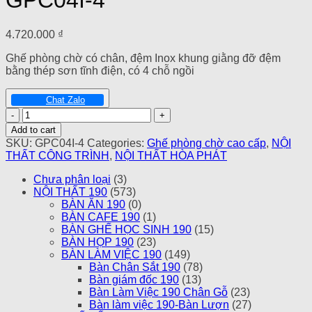
GPC04I-4
4.720.000
₫
Ghế phòng chờ có chân, đệm Inox khung giằng đỡ đệm
bằng thép sơn tĩnh điện, có 4 chỗ ngồi
Chat Zalo
GHẾ
PHÒNG
Add to cart
CHỜ
SKU:
GPC04I-4
Categories:
Ghế phòng chờ cao cấp
,
NỘI
CAO
THẤT CÔNG TRÌNH
,
NỘI THẤT HÒA PHÁT
CẤP
GPC04I-
Chưa phân loại
(3)
4
NỘI THẤT 190
(573)
quantity
BÀN ĂN 190
(0)
BÀN CAFE 190
(1)
BÀN GHẾ HỌC SINH 190
(15)
BÀN HỌP 190
(23)
BÀN LÀM VIỆC 190
(149)
Bàn Chân Sắt 190
(78)
Bàn giám đốc 190
(13)
Bàn Làm Việc 190 Chân Gỗ
(23)
Bàn làm việc 190-Bàn Lượn
(27)