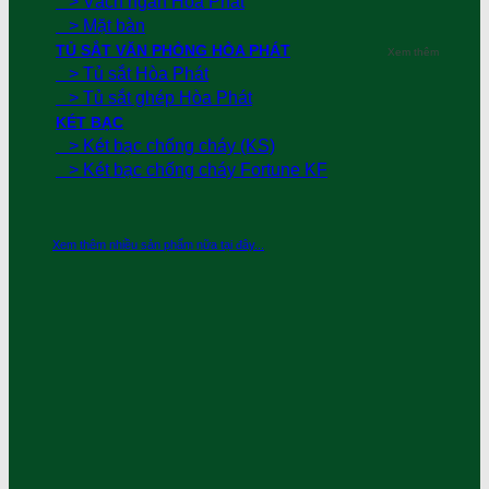
> Vách ngăn Hòa Phát
> Mặt bàn
TỦ SẮT VĂN PHÒNG HÒA PHÁT
Xem thêm
> Tủ sắt Hòa Phát
> Tủ sắt ghép Hòa Phát
KÉT BẠC
> Két bạc chống cháy (KS)
> Két bạc chống cháy Fortune KF
Xem thêm nhiều sản phẩm nữa tại đây...