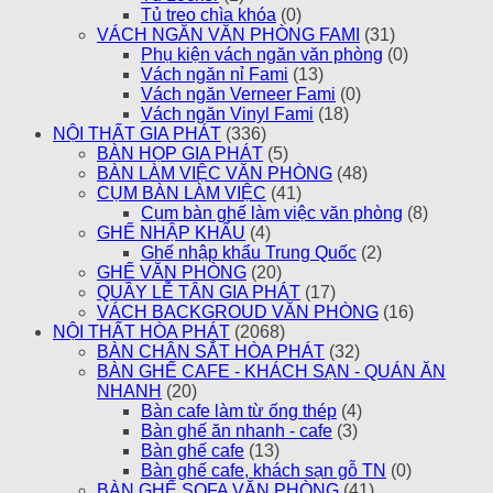
Tủ treo chìa khóa
(0)
VÁCH NGĂN VĂN PHÒNG FAMI
(31)
Phụ kiện vách ngăn văn phòng
(0)
Vách ngăn nỉ Fami
(13)
Vách ngăn Verneer Fami
(0)
Vách ngăn Vinyl Fami
(18)
NỘI THẤT GIA PHÁT
(336)
BÀN HỌP GIA PHÁT
(5)
BÀN LÀM VIỆC VĂN PHÒNG
(48)
CỤM BÀN LÀM VIỆC
(41)
Cụm bàn ghế làm việc văn phòng
(8)
GHẾ NHẬP KHẨU
(4)
Ghế nhập khẩu Trung Quốc
(2)
GHẾ VĂN PHÒNG
(20)
QUẦY LỄ TÂN GIA PHÁT
(17)
VÁCH BACKGROUD VĂN PHÒNG
(16)
NỘI THẤT HÒA PHÁT
(2068)
BÀN CHÂN SẮT HÒA PHÁT
(32)
BÀN GHẾ CAFE - KHÁCH SẠN - QUÁN ĂN
NHANH
(20)
Bàn cafe làm từ ống thép
(4)
Bàn ghế ăn nhanh - cafe
(3)
Bàn ghế cafe
(13)
Bàn ghế cafe, khách sạn gỗ TN
(0)
BÀN GHẾ SOFA VĂN PHÒNG
(41)