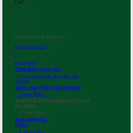
Cart
No products in the cart.
Return to shop
Checkout
+
CỤM BÀN LÀM VIỆC
> Cụm bàn ghế làm việc văn
phòng
BÀN LÀM VIỆC VĂN PHÒNG
> Xem thêm …
THIẾT KẾ & THI CÔNG NỘI THẤT
GIA ĐÌNH
> Xem thêm …
BÀN HỌP GIA
PHÁT
> Xem thêm …