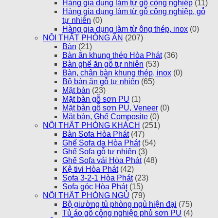
Hàng gia dụng làm từ gỗ công nghiệp
(11)
Hàng gia dụng làm từ gỗ công nghiệp, gỗ
tự nhiên
(0)
Hàng gia dụng làm từ ông thép, inox
(0)
NỘI THẤT PHÒNG ĂN
(207)
Bàn
(21)
Bàn ăn khung thép Hòa Phát
(36)
Bàn ghế ăn gỗ tự nhiên
(53)
Bàn, chân bàn khung thép, inox
(0)
Bộ bàn ăn gỗ tự nhiên
(65)
Mặt bàn
(23)
Mặt bàn gỗ sơn PU
(1)
Mặt bàn gỗ sơn PU, Veneer
(0)
Mặt bàn, Ghế Composite
(0)
NỘI THẤT PHÒNG KHÁCH
(251)
Bàn Sofa Hòa Phát
(47)
Ghế Sofa da Hòa Phát
(54)
Ghế Sofa gỗ tự nhiên
(3)
Ghế Sofa vải Hòa Phát
(48)
Kệ tivi Hòa Phát
(42)
Sofa 3-2-1 Hòa Phát
(23)
Sofa góc Hòa Phát
(15)
NỘI THẤT PHÒNG NGỦ
(79)
Bộ giường tủ phòng ngủ hiện đại
(75)
Tủ áo gỗ công nghiệp phủ sơn PU
(4)