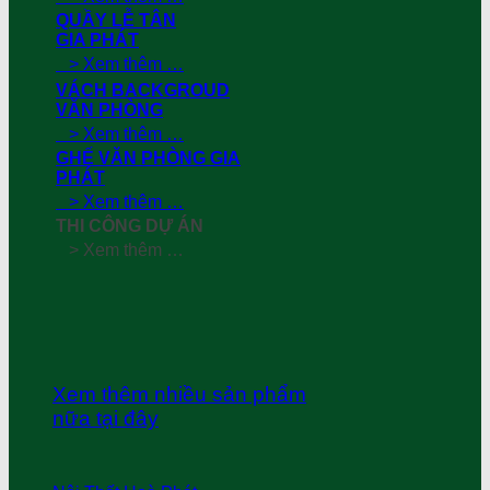
QUẦY LỄ TÂN
GIA PHÁT
> Xem thêm …
VÁCH BACKGROUD
VĂN PHÒNG
> Xem thêm …
GHẾ VĂN PHÒNG GIA
PHÁT
> Xem thêm …
THI CÔNG DỰ ÁN
> Xem thêm …
Xem thêm nhiều sản phẩm
nữa tại đây