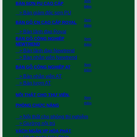
Xem
BÀN SƠN PU CAO CẤP
thêm
> Bàn giám đốc sơn PU
Xem
BÀN GỖ CN CAO CẤP ROYAL
thêm
> Bàn lãnh đạo Royal
BÀN GỖ CÔNG NGHIỆP
Xem
NEWTREND
thêm
> Bàn lãnh đạo Newtrend
> Bàn nhân viên Newtrend
Xem
BÀN GỖ CÔNG NGHIỆP AT
thêm
> Bàn nhân viên AT
> Bàn lượn AT
NỘI THẤT CHO THƯ VIỆN,
Xem
thêm
PHÒNG CHỨC NĂNG
> Nội thất cho phòng thí nghiệm
> Giường nội trú
VÁCH NGĂN VP HÒA PHÁT