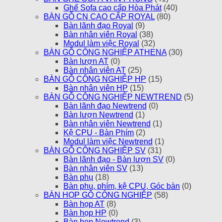
Ghế Sofa cao cấp Hòa Phát
(40)
BÀN GỖ CN CAO CẤP ROYAL
(80)
Bàn lãnh đạo Royal
(9)
Bàn nhân viên Royal
(38)
Modul làm việc Royal
(32)
BÀN GỖ CÔNG NGHIỆP ATHENA
(30)
Bàn lượn AT
(0)
Bàn nhân viên AT
(25)
BÀN GỖ CÔNG NGHIỆP HP
(15)
Bàn nhân viên HP
(15)
BÀN GỖ CÔNG NGHIỆP NEWTREND
(5)
Bàn lãnh đạo Newtrend
(0)
Bàn lượn Newtrend
(1)
Bàn nhân viên Newtrend
(1)
Kệ CPU - Bàn Phím
(2)
Modul làm việc Newtrend
(1)
BÀN GỖ CÔNG NGHIỆP SV
(31)
Bàn lãnh đạo - Bàn lượn SV
(0)
Bàn nhân viên SV
(13)
Bàn phụ
(18)
Bàn phụ, phím, kệ CPU, Góc bàn
(0)
BÀN HỌP GỖ CÔNG NGHIỆP
(58)
Bàn họp AT
(8)
Bàn họp HP
(0)
Bàn họp Newtrend
(3)