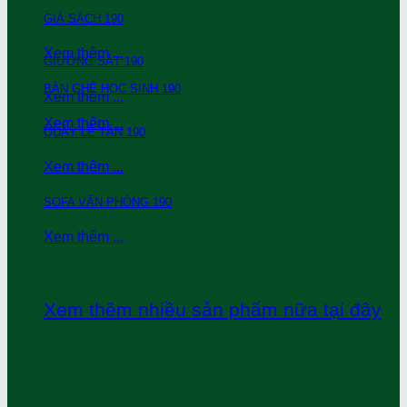
GIÁ SÁCH 190
Xem thêm ...
GIƯỜNG SẮT 190
BÀN GHẾ HỌC SINH 190
Xem thêm ...
Xem thêm ...
QUẦY LỄ TÂN 190
Xem thêm ...
SOFA VĂN PHÒNG 190
Xem thêm ...
Xem thêm nhiều sản phẩm nữa tại đây