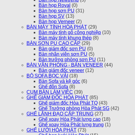
Bàn họp Royal
(0)
Bàn họp sơn PU
(31)
Bàn họp SV
(13)
Bàn họp Verneer
(2)
BÀN MÁY TÍNH HÒA PHÁT
(29)
Bàn máy tính gỗ công nghiệp
(10)
Bàn máy tính khung thép
(8)
BÀN SƠN PU CAO CẤP
(29)
Bàn giám đốc sơn PU
(0)
Bàn nhân viên sơn PU
(5)
Bàn trưởng phòng sơn PU
(11)
BÀN VĂN PHÒNG - BÀN VENEER
(44)
Bàn giám đốc veneer
(12)
BỘ SOFA BỌC VẢI
(18)
Bàn Sofa và kệ góc
(6)
Ghế đôn Sofa
(8)
CỤM BÀN LÀM VIỆC
(39)
GHẾ GIÁM ĐỐC HÒA PHÁT
(85)
Ghế giám đốc Hòa Phát TQ
(43)
Ghế Trưởng phòng Hòa Phát SG
(42)
GHẾ LÃNH ĐẠO CẤP TRUNG
(27)
Ghế xoay Hòa Phát lưng cao
(18)
Ghế xoay Hòa Phát lưng trung
(1)
GHẾ LƯỚI HÒA PHÁT
(73)