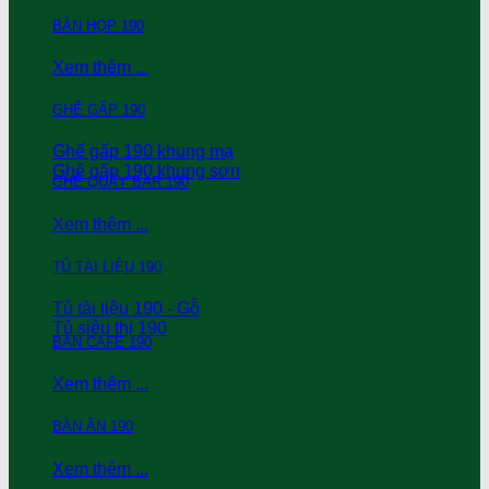
BÀN HỌP 190
Xem thêm ...
GHẾ GẤP 190
Ghế gấp 190 khung mạ
Ghê gấp 190 khung sơn
GHẾ QUẦY BAR 190
Xem thêm ...
TỦ TÀI LIỆU 190
Tủ tài liệu 190 - Gỗ
Tủ siêu thị 190
BÀN CAFE 190
Xem thêm ...
BÀN ĂN 190
Xem thêm ...