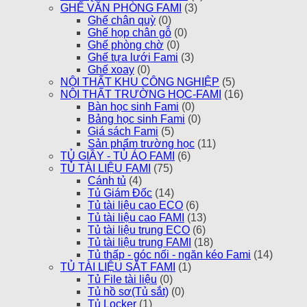
GHẾ VĂN PHÒNG FAMI
(3)
Ghế chân quỳ
(0)
Ghế họp chân gỗ
(0)
Ghế phòng chờ
(0)
Ghế tựa lưới Fami
(3)
Ghế xoay
(0)
NỘI THẤT KHU CÔNG NGHIỆP
(5)
NỘI THẤT TRƯỜNG HỌC-FAMI
(16)
Bàn học sinh Fami
(0)
Bảng học sinh Fami
(0)
Giá sách Fami
(5)
Sản phẩm trường học
(11)
TỦ GIẦY - TỦ ÁO FAMI
(6)
TỦ TÀI LIỆU FAMI
(75)
Cánh tủ
(4)
Tủ Giám Đốc
(14)
Tủ tài liệu cao ECO
(6)
Tủ tài liệu cao FAMI
(13)
Tủ tài liệu trung ECO
(6)
Tủ tài liệu trung FAMI
(18)
Tủ thấp - góc nối - ngăn kéo Fami
(14)
TỦ TÀI LIỆU SẮT FAMI
(1)
Tủ File tài liệu
(0)
Tủ hồ sơ(Tủ sắt)
(0)
Tủ Locker
(1)