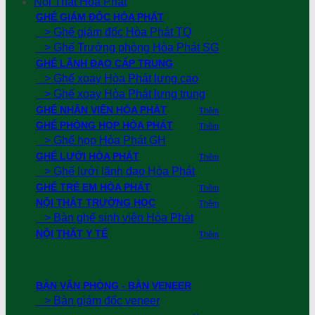
Nội Thất Hoà Phát
GHẾ GIÁM ĐỐC HÒA PHÁT
> Ghế giám đốc Hòa Phát TQ
> Ghế Trưởng phòng Hòa Phát SG
GHẾ LÃNH ĐẠO CẤP TRUNG
> Ghế xoay Hòa Phát lưng cao
> Ghế xoay Hòa Phát lưng trung
GHẾ NHÂN VIÊN HÒA PHÁT
Thêm
GHẾ PHÒNG HỌP HÒA PHÁT
Thêm
> Ghế họp Hòa Phát GH
GHẾ LƯỚI HÒA PHÁT
Thêm
> Ghế lưới lãnh đạo Hòa Phát
GHẾ TRẺ EM HÒA PHÁT
Thêm
NỘI THẤT TRƯỜNG HỌC
Thêm
> Bàn ghế sinh viên Hòa Phát
NỘI THẤT Y TẾ
Thêm
BÀN VĂN PHÒNG - BÀN VENEER
> Bàn giám đốc veneer