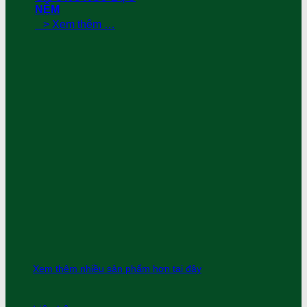
NỆM
> Xem thêm …
Xem thêm nhiều sản phẩm hơn tại đây